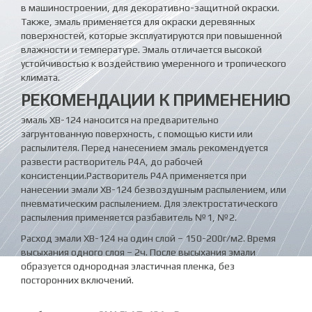
в машиностроении, для декоративно-защитной окраски.
Также, эмаль применяется для окраски деревянных
поверхностей, которые эксплуатируются при повышенной
влажности и температуре. Эмаль отличается высокой
устойчивостью к воздействию умеренного и тропического
климата.
РЕКОМЕНДАЦИИ К ПРИМЕНЕНИЮ
эмаль ХВ-124 наносится на предварительно
загрунтованную поверхность, с помощью кисти или
распылителя. Перед нанесением эмаль рекомендуется
развести растворитель Р4А, до рабочей
консистенции.Растворитель Р4А применяется при
нанесении эмали ХВ-124 безвоздушным распылением, или
пневматическим распылением. Для электростатического
распыления применяется разбавитель №1, №2.
Расход эмали ХВ-124 на один слой – 150-200г/м2. Время
высыхания одного слоя – 2ч. После высыхания эмали
образуется однородная эластичная пленка, без
посторонних включений.