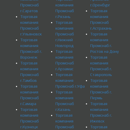
Промснаб
компания
г.Оренбург
г.Саратов
Промснаб
Торговая
Торговая
г.Рязань
компания
компания
Торговая
Промснаб
Промснаб
компания
г.Астрахань
г.Ульяновск
Промснаб
Торговая
Торговая
г.Нижний
компания
компания
Новгород
Промснаб г.
Промснаб г.
Торговая
Ростов на Дону
Воронеж
компания
Торговая
Торговая
Промснаб
компания
компания
г.Арзамас
Промснаб г.
Промснаб
Торговая
Ставрополь
г.Тамбов
компания
Торговая
Торговая
Промснаб г.Уфа
компания
компания
Торговая
Промснаб г.
Промснаб
компания
Пермь
г.Самара
Промснаб
Торговая
Торговая
г.Казань
компания
компания
Торговая
Промснаб г.
Промснаб
компания
Ижевск
г.Кузнецк
Промснаб
Торговая