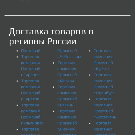
Доставка товаров в
регионы России
Промснаб
Промснаб
Торговая
Торговая
г.Чебоксары
компания
компания
Торговая
Промснаб
Промснаб
компания
г.Курган
г.Саранск
Промснаб
Торговая
Торговая
г.Москва
компания
компания
Торговая
Промснаб
Промснаб
компания
г.Оренбург
г.Саратов
Промснаб
Торговая
Торговая
г.Рязань
компания
компания
Торговая
Промснаб
Промснаб
компания
г.Астрахань
г.Ульяновск
Промснаб
Торговая
Торговая
г.Нижний
компания
компания
Новгород
Промснаб г.