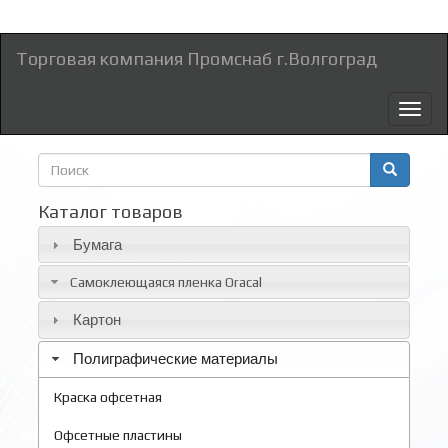
Торговая компания Промснаб г.Волгоград
Toggl
naviga
Форма
поиска
Поиск
Каталог товаров
Бумага
Самоклеющаяся пленка Oracal
Картон
Полиграфические материалы
Краска офсетная
Офсетные пластины