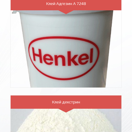
Клей Адгезин А 7248
Клей декстрин