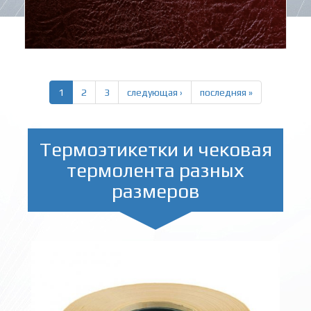
1
2
3
следующая ›
последняя »
Термоэтикетки и чековая
термолента разных
размеров