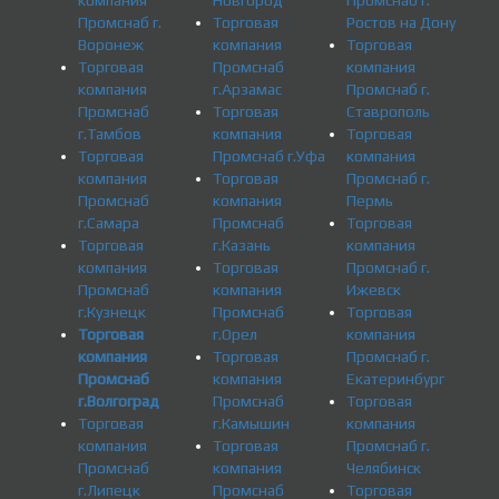
Промснаб г.
Торговая
Ростов на Дону
Воронеж
компания
Торговая
Торговая
Промснаб
компания
компания
г.Арзамас
Промснаб г.
Промснаб
Торговая
Ставрополь
г.Тамбов
компания
Торговая
Торговая
Промснаб г.Уфа
компания
компания
Торговая
Промснаб г.
Промснаб
компания
Пермь
г.Самара
Промснаб
Торговая
Торговая
г.Казань
компания
компания
Торговая
Промснаб г.
Промснаб
компания
Ижевск
г.Кузнецк
Промснаб
Торговая
Торговая
г.Орел
компания
компания
Торговая
Промснаб г.
Промснаб
компания
Екатеринбург
г.Волгоград
Промснаб
Торговая
Торговая
г.Камышин
компания
компания
Торговая
Промснаб г.
Промснаб
компания
Челябинск
г.Липецк
Промснаб
Торговая