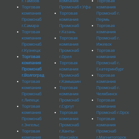
г.Тамбов
компания
Торговая
Торговая
Промснаб г.Уфа
компания
компания
Торговая
Промснаб г.
Промснаб
компания
Пермь
г.Самара
Промснаб
Торговая
Торговая
г.Казань
компания
компания
Торговая
Промснаб г.
Промснаб
компания
Ижевск
г.Кузнецк
Промснаб
Торговая
Торговая
г.Орел
компания
компания
Торговая
Промснаб г.
Промснаб
компания
Екатеринбург
г.Волгоград
Промснаб
Торговая
Торговая
г.Камышин
компания
компания
Торговая
Промснаб г.
Промснаб
компания
Челябинск
г.Липецк
Промснаб
Торговая
Торговая
г.Сургут
компания
компания
Торговая
Промснаб г.Орск
Промснаб
компания
Торговая
г.Энгельс
Промснаб
компания
Торговая
г.Ханты-
Промснаб
компания
Мансийск
г.Магнитогорск