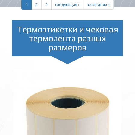
1
2
3
следующая ›
последняя »
Термоэтикетки и чековая
термолента разных
размеров