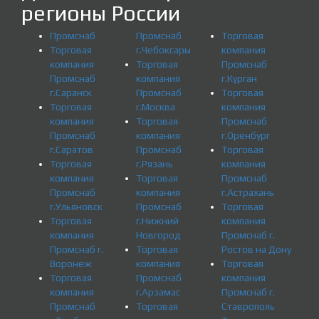
регионы России
Промснаб
Промснаб
Торговая
Торговая
г.Чебоксары
компания
компания
Торговая
Промснаб
Промснаб
компания
г.Курган
г.Саранск
Промснаб
Торговая
Торговая
г.Москва
компания
компания
Торговая
Промснаб
Промснаб
компания
г.Оренбург
г.Саратов
Промснаб
Торговая
Торговая
г.Рязань
компания
компания
Торговая
Промснаб
Промснаб
компания
г.Астрахань
г.Ульяновск
Промснаб
Торговая
Торговая
г.Нижний
компания
компания
Новгород
Промснаб г.
Промснаб г.
Торговая
Ростов на Дону
Воронеж
компания
Торговая
Торговая
Промснаб
компания
компания
г.Арзамас
Промснаб г.
Промснаб
Торговая
Ставрополь