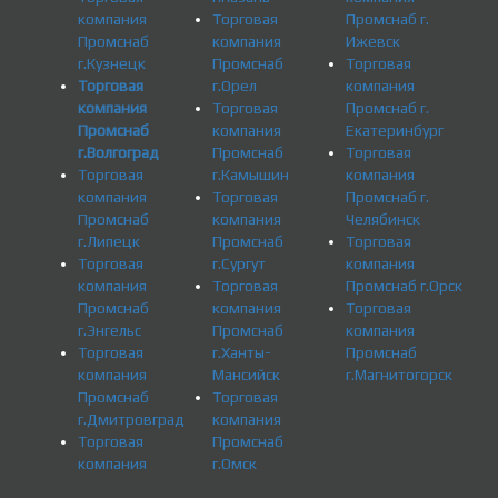
компания
Торговая
Промснаб г.
Промснаб
компания
Ижевск
г.Кузнецк
Промснаб
Торговая
Торговая
г.Орел
компания
компания
Торговая
Промснаб г.
Промснаб
компания
Екатеринбург
г.Волгоград
Промснаб
Торговая
Торговая
г.Камышин
компания
компания
Торговая
Промснаб г.
Промснаб
компания
Челябинск
г.Липецк
Промснаб
Торговая
Торговая
г.Сургут
компания
компания
Торговая
Промснаб г.Орск
Промснаб
компания
Торговая
г.Энгельс
Промснаб
компания
Торговая
г.Ханты-
Промснаб
компания
Мансийск
г.Магнитогорск
Промснаб
Торговая
г.Дмитровград
компания
Торговая
Промснаб
компания
г.Омск