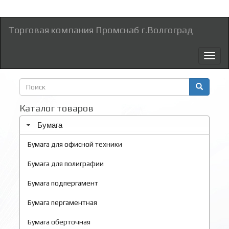
Торговая компания Промснаб г.Волгоград
Toggl
naviga
Форма
поиска
Поиск
Каталог товаров
Бумага
Бумага для офисной техники
Бумага для полиграфии
Бумага подпергамент
Бумага пергаментная
Бумага оберточная