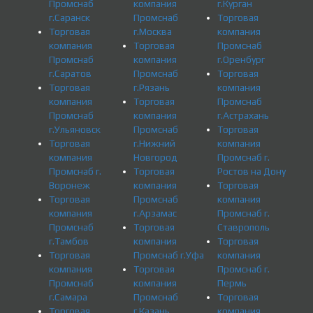
Промснаб
компания
г.Курган
г.Саранск
Промснаб
Торговая
Торговая
г.Москва
компания
компания
Торговая
Промснаб
Промснаб
компания
г.Оренбург
г.Саратов
Промснаб
Торговая
Торговая
г.Рязань
компания
компания
Торговая
Промснаб
Промснаб
компания
г.Астрахань
г.Ульяновск
Промснаб
Торговая
Торговая
г.Нижний
компания
компания
Новгород
Промснаб г.
Промснаб г.
Торговая
Ростов на Дону
Воронеж
компания
Торговая
Торговая
Промснаб
компания
компания
г.Арзамас
Промснаб г.
Промснаб
Торговая
Ставрополь
г.Тамбов
компания
Торговая
Торговая
Промснаб г.Уфа
компания
компания
Торговая
Промснаб г.
Промснаб
компания
Пермь
г.Самара
Промснаб
Торговая
Торговая
г.Казань
компания