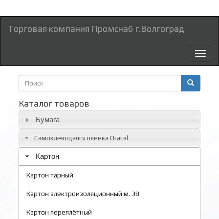
Торговая компания Промснаб г.Волгоград
Toggl
naviga
Форма
поиска
Поиск
Каталог товаров
Бумага
Самоклеющаяся пленка Oracal
Картон
Картон тарный
Картон электроизоляционный м. ЭВ
Картон переплётный