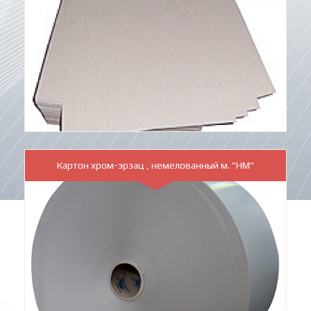
Картон хром-эрзац , немелованный м. "НМ"