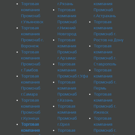
Торговая
г.Рязань
компания
компания
Торговая
Промснаб
Промснаб
компания
г.Астрахань
г.Ульяновск
Промснаб
Торговая
Торговая
г.Нижний
компания
компания
Новгород
Промснаб г.
Промснаб г.
Торговая
Ростов на Дону
Воронеж
компания
Торговая
Торговая
Промснаб
компания
компания
г.Арзамас
Промснаб г.
Промснаб
Торговая
Ставрополь
г.Тамбов
компания
Торговая
Торговая
Промснаб г.Уфа
компания
компания
Торговая
Промснаб г.
Промснаб
компания
Пермь
г.Самара
Промснаб
Торговая
Торговая
г.Казань
компания
компания
Торговая
Промснаб г.
Промснаб
компания
Ижевск
г.Кузнецк
Промснаб
Торговая
Торговая
г.Орел
компания
компания
Торговая
Промснаб г.