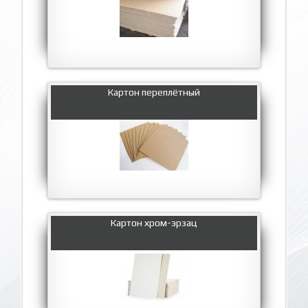
Картон переплётный
Картон хром-эрзац