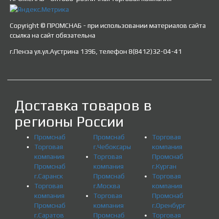
Copyright © ПРОМСНАБ - при использовании материалов сайта
ссылка на сайт обязательна
г.Пенза ул.ул.Аустрина 139Б, телефон 8(8412)32-04-41
Доставка товаров в
регионы России
Промснаб
Промснаб
Торговая
Торговая
г.Чебоксары
компания
компания
Торговая
Промснаб
Промснаб
компания
г.Курган
г.Саранск
Промснаб
Торговая
Торговая
г.Москва
компания
компания
Торговая
Промснаб
Промснаб
компания
г.Оренбург
г.Саратов
Промснаб
Торговая