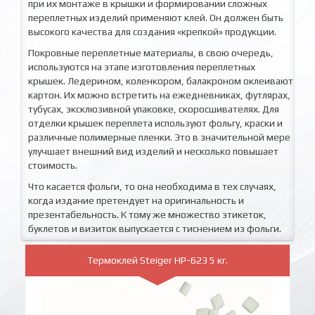
при их монтаже в крышки и формировании сложных
переплетных изделий применяют клей. Он должен быть
высокого качества для создания «крепкой» продукции.
Покровные переплетные материалы, в свою очередь,
используются на этапе изготовления переплетных
крышек. Ледерином, коленкором, балакроном оклеивают
картон. Их можно встретить на ежедневниках, футлярах,
тубусах, эксклюзивной упаковке, скоросшивателях. Для
отделки крышек переплета используют фольгу, краски и
различные полимерные пленки. Это в значительной мере
улучшает внешний вид изделий и несколько повышает
стоимость.
Что касается фольги, то она необходима в тех случаях,
когда издание претендует на оригинальность и
презентабельность. К тому же множество этикеток,
буклетов и визиток выпускается с тиснением из фольги.
Термоклей Steiger HP-623 5 кг.