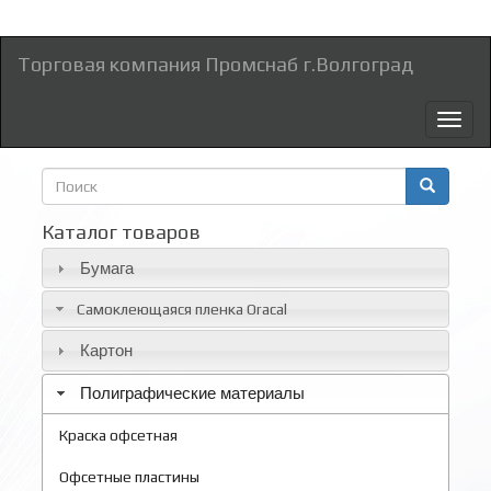
Торговая компания Промснаб г.Волгоград
Toggl
naviga
Форма
поиска
Поиск
Каталог товаров
Бумага
Самоклеющаяся пленка Oracal
Картон
Полиграфические материалы
Краска офсетная
Офсетные пластины