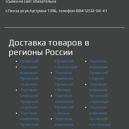
ссылка на сайт обязательна
г.Пенза ул.ул.Аустрина 139Б, телефон 8(8412)32-04-41
Доставка товаров в
регионы России
Промснаб
Промснаб
Торговая
Торговая
г.Чебоксары
компания
компания
Торговая
Промснаб
Промснаб
компания
г.Курган
г.Саранск
Промснаб
Торговая
Торговая
г.Москва
компания
компания
Торговая
Промснаб
Промснаб
компания
г.Оренбург
г.Саратов
Промснаб
Торговая
Торговая
г.Рязань
компания
компания
Торговая
Промснаб
Промснаб
компания
г.Астрахань