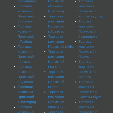
г.Ульяновск
Промснаб
Торговая
Торговая
г.Нижний
компания
компания
Новгород
Промснаб г.
Промснаб г.
Торговая
Ростов на Дону
Воронеж
компания
Торговая
Торговая
Промснаб
компания
компания
г.Арзамас
Промснаб г.
Промснаб
Торговая
Ставрополь
г.Тамбов
компания
Торговая
Торговая
Промснаб г.Уфа
компания
компания
Торговая
Промснаб г.
Промснаб
компания
Пермь
г.Самара
Промснаб
Торговая
Торговая
г.Казань
компания
компания
Торговая
Промснаб г.
Промснаб
компания
Ижевск
г.Кузнецк
Промснаб
Торговая
Торговая
г.Орел
компания
компания
Торговая
Промснаб г.
Промснаб
компания
Екатеринбург
г.Волгоград
Промснаб
Торговая
Торговая
г.Камышин
компания
компания
Торговая
Промснаб г.