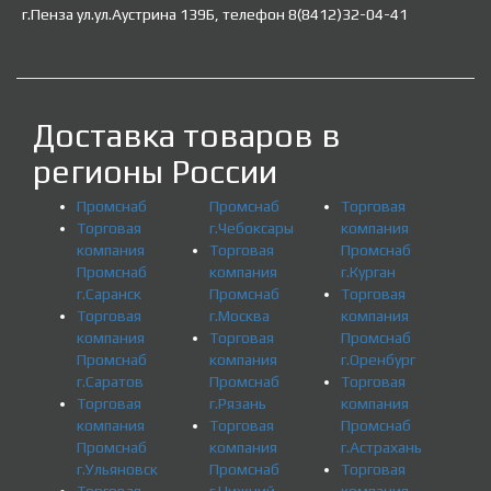
г.Пенза ул.ул.Аустрина 139Б, телефон 8(8412)32-04-41
Доставка товаров в
регионы России
Промснаб
Промснаб
Торговая
Торговая
г.Чебоксары
компания
компания
Торговая
Промснаб
Промснаб
компания
г.Курган
г.Саранск
Промснаб
Торговая
Торговая
г.Москва
компания
компания
Торговая
Промснаб
Промснаб
компания
г.Оренбург
г.Саратов
Промснаб
Торговая
Торговая
г.Рязань
компания
компания
Торговая
Промснаб
Промснаб
компания
г.Астрахань
г.Ульяновск
Промснаб
Торговая