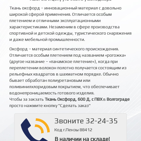
Ткань оксфорд – инновационный материал с довольно
широкой сферой применения. Отличается особым
плетением и отличными эксплуатационными
характеристиками. Незаменим в сфере производства
спортивной и детской одежды, туристического снаряжения
и даже мебельной промышленности.
Оксфорд – материал синтетического происхождения.
Отличается особым плетением под названием «рогожка»
(другое название – «панамское плетение»), когда при
переплетении волокон полотно получается состоящим из
рельефных квадратов в шахматном порядке. Обычно
бывает обработан полиуретановым или
поливинилхлоридовым покрытием, что обеспечивает
водонепроницаемость готового изделия.
Чтобы за закзать
Ткань Оксфорд, 600 Д, с ПВХ
в
Волгограде
просто нажмите кнопку "Сделать заказ"
Звоните 32-24-35
Код г.Пензы 88412
В наличии на складе!