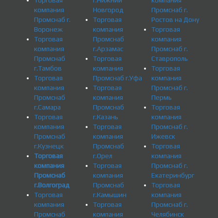
Торговая
г.Нижний
компания
компания
Новгород
Промснаб г.
Промснаб г.
Торговая
Ростов на Дону
Воронеж
компания
Торговая
Торговая
Промснаб
компания
компания
г.Арзамас
Промснаб г.
Промснаб
Торговая
Ставрополь
г.Тамбов
компания
Торговая
Торговая
Промснаб г.Уфа
компания
компания
Торговая
Промснаб г.
Промснаб
компания
Пермь
г.Самара
Промснаб
Торговая
Торговая
г.Казань
компания
компания
Торговая
Промснаб г.
Промснаб
компания
Ижевск
г.Кузнецк
Промснаб
Торговая
Торговая
г.Орел
компания
компания
Торговая
Промснаб г.
Промснаб
компания
Екатеринбург
г.Волгоград
Промснаб
Торговая
Торговая
г.Камышин
компания
компания
Торговая
Промснаб г.
Промснаб
компания
Челябинск