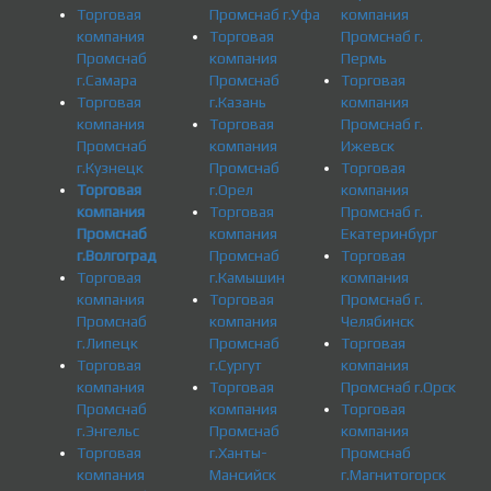
Торговая
Промснаб г.Уфа
компания
компания
Торговая
Промснаб г.
Промснаб
компания
Пермь
г.Самара
Промснаб
Торговая
Торговая
г.Казань
компания
компания
Торговая
Промснаб г.
Промснаб
компания
Ижевск
г.Кузнецк
Промснаб
Торговая
Торговая
г.Орел
компания
компания
Торговая
Промснаб г.
Промснаб
компания
Екатеринбург
г.Волгоград
Промснаб
Торговая
Торговая
г.Камышин
компания
компания
Торговая
Промснаб г.
Промснаб
компания
Челябинск
г.Липецк
Промснаб
Торговая
Торговая
г.Сургут
компания
компания
Торговая
Промснаб г.Орск
Промснаб
компания
Торговая
г.Энгельс
Промснаб
компания
Торговая
г.Ханты-
Промснаб
компания
Мансийск
г.Магнитогорск