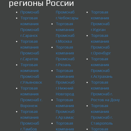
регионы России
Промснаб
Промснаб
Торговая
Торговая
г.Чебоксары
компания
компания
Торговая
Промснаб
Промснаб
компания
г.Курган
г.Саранск
Промснаб
Торговая
Торговая
г.Москва
компания
компания
Торговая
Промснаб
Промснаб
компания
г.Оренбург
г.Саратов
Промснаб
Торговая
Торговая
г.Рязань
компания
компания
Торговая
Промснаб
Промснаб
компания
г.Астрахань
г.Ульяновск
Промснаб
Торговая
Торговая
г.Нижний
компания
компания
Новгород
Промснаб г.
Промснаб г.
Торговая
Ростов на Дону
Воронеж
компания
Торговая
Торговая
Промснаб
компания
компания
г.Арзамас
Промснаб г.
Промснаб
Торговая
Ставрополь
г.Тамбов
компания
Торговая