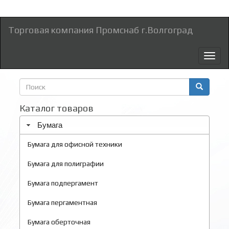
Торговая компания Промснаб г.Волгоград
Toggl
naviga
Форма
поиска
Поиск
Каталог товаров
Бумага
Бумага для офисной техники
Бумага для полиграфии
Бумага подпергамент
Бумага пергаментная
Бумага оберточная