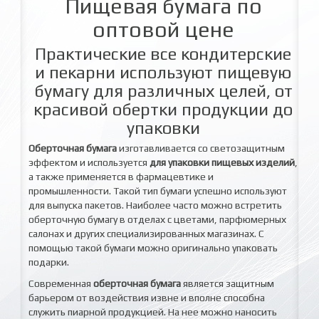
Пищевая бумага по
оптовой цене
Практические все кондитерские
и пекарни используют пищевую
бумагу для различных целей, от
красивой обертки продукции до
упаковки
Оберточная бумага
изготавливается со светозащитным
эффектом и используется
для упаковки пищевых изделий
,
а также применяется в фармацевтике и
промышленности. Такой тип бумаги успешно используют
для выпуска пакетов. Наиболее часто можно встретить
оберточную бумагу в отделах с цветами, парфюмерных
салонах и других специализированных магазинах. С
помощью такой бумаги можно оригинально упаковать
подарки.
Современная
оберточная бумага
является защитным
барьером от воздействия извне и вполне способна
служить пиарной продукцией. На нее можно наносить