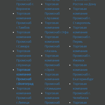
Промснаб г.
Торговая
Ростов на Дону
Воронеж
компания
Торговая
Торговая
Промснаб
компания
компания
г.Арзамас
Промснаб г.
Промснаб
Торговая
Ставрополь
г.Тамбов
компания
Торговая
Торговая
Промснаб г.Уфа
компания
компания
Торговая
Промснаб г.
Промснаб
компания
Пермь
г.Самара
Промснаб
Торговая
Торговая
г.Казань
компания
компания
Торговая
Промснаб г.
Промснаб
компания
Ижевск
г.Кузнецк
Промснаб
Торговая
Торговая
г.Орел
компания
компания
Торговая
Промснаб г.
Промснаб
компания
Екатеринбург
г.Волгоград
Промснаб
Торговая
Торговая
г.Камышин
компания
компания
Торговая
Промснаб г.
Промснаб
компания
Челябинск
г.Липецк
Промснаб
Торговая