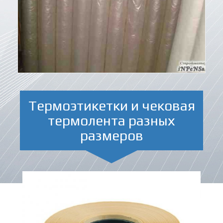
Термоэтикетки и чековая
термолента разных
размеров