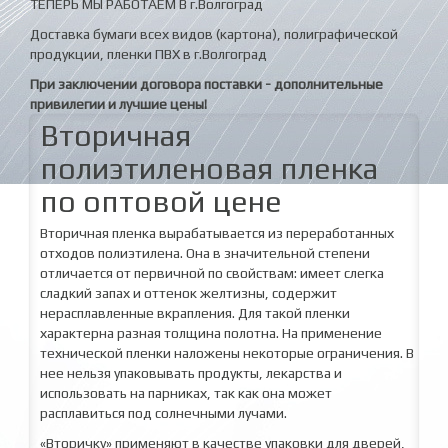
ТЕПЕРЬ МЫ РАБОТАЕМ В г.Волгоград
Доставка бумаги всех видов (картона), полиграфической
продукции, пленки ПВХ в г.Волгоград
При заключении договора поставки - дополнительные
привилегии и лучшие цены!
Вторичная
полиэтиленовая пленка
по оптовой цене
Вторичная пленка вырабатывается из переработанных
отходов полиэтилена. Она в значительной степени
отличается от первичной по свойствам: имеет слегка
сладкий запах и оттенок желтизны, содержит
нерасплавленные вкрапления. Для такой пленки
характерна разная толщина полотна. На применение
технической пленки наложены некоторые ограничения. В
нее нельзя упаковывать продукты, лекарства и
использовать на парниках, так как она может
расплавиться под солнечными лучами.
«Вторичку» применяют в качестве упаковки для дверей,