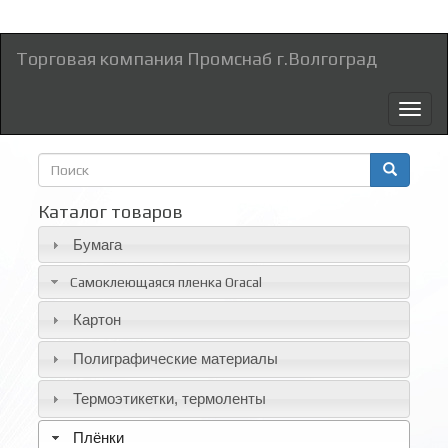
Торговая компания Промснаб г.Волгоград
Toggl
naviga
Форма
поиска
Поиск
Каталог товаров
Бумага
Самоклеющаяся пленка Oracal
Картон
Полиграфические материалы
Термоэтикетки, термоленты
Плёнки