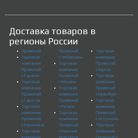
Доставка товаров в
регионы России
Промснаб
Промснаб
Торговая
Торговая
г.Чебоксары
компания
компания
Торговая
Промснаб
Промснаб
компания
г.Курган
г.Саранск
Промснаб
Торговая
Торговая
г.Москва
компания
компания
Торговая
Промснаб
Промснаб
компания
г.Оренбург
г.Саратов
Промснаб
Торговая
Торговая
г.Рязань
компания
компания
Торговая
Промснаб
Промснаб
компания
г.Астрахань
г.Ульяновск
Промснаб
Торговая
Торговая
г.Нижний
компания
компания
Новгород
Промснаб г.