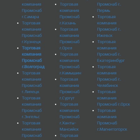
компания
Торговая
Промснаб г.
Промснаб
компания
Пермь
г.Самара
Промснаб
Торговая
Торговая
г.Казань
компания
компания
Торговая
Промснаб г.
Промснаб
компания
Ижевск
г.Кузнецк
Промснаб
Торговая
Торговая
г.Орел
компания
компания
Торговая
Промснаб г.
Промснаб
компания
Екатеринбург
г.Волгоград
Промснаб
Торговая
Торговая
г.Камышин
компания
компания
Торговая
Промснаб г.
Промснаб
компания
Челябинск
г.Липецк
Промснаб
Торговая
Торговая
г.Сургут
компания
компания
Торговая
Промснаб г.Орск
Промснаб
компания
Торговая
г.Энгельс
Промснаб
компания
Торговая
г.Ханты-
Промснаб
компания
Мансийск
г.Магнитогорск
Промснаб
Торговая