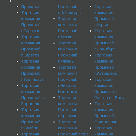
Промснаб
Промснаб
Торговая
Торговая
г.Чебоксары
компания
компания
Торговая
Промснаб
Промснаб
компания
г.Курган
г.Саранск
Промснаб
Торговая
Торговая
г.Москва
компания
компания
Торговая
Промснаб
Промснаб
компания
г.Оренбург
г.Саратов
Промснаб
Торговая
Торговая
г.Рязань
компания
компания
Торговая
Промснаб
Промснаб
компания
г.Астрахань
г.Ульяновск
Промснаб
Торговая
Торговая
г.Нижний
компания
компания
Новгород
Промснаб г.
Промснаб г.
Торговая
Ростов на Дону
Воронеж
компания
Торговая
Торговая
Промснаб
компания
компания
г.Арзамас
Промснаб г.
Промснаб
Торговая
Ставрополь
г.Тамбов
компания
Торговая
Торговая
Промснаб г.Уфа
компания