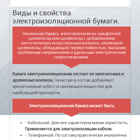
Виды и свойства
электроизоляционной бумаги.
Неклееная бумага, изготовленная из сульфатной
целлюлозы или целлюлозы с добавлением
синтетических искусственных волокон, хлопковой
целлюлозы, обладающая термостойкостью, высоким
пробивным напряжением и удельным электрическим
сопротивлением.
Бумага электроизоляционная состоит из хлопчатника и
древесных волокон.
Зачастую в состав добавляют
хризотиловый асбест и связующее вещество для
наибольшей прочности.
Электроизоляционная бумага может быть:
- Кабельной. Для нее характерна малая пористость.
Применяется для электроизоляции кабеля.
- Телефонной. По составу практически аналогична