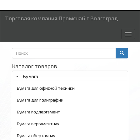
Торговая компания Промснаб г.Волгоград
Toggl
naviga
Форма
поиска
Поиск
Каталог товаров
Бумага
Бумага для офисной техники
Бумага для полиграфии
Бумага подпергамент
Бумага пергаментная
Бумага оберточная