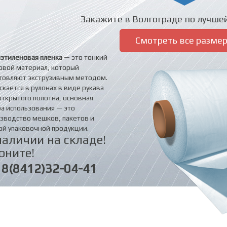
Закажите в Волгограде по лучшей
Смотреть все разме
этиленовая пленка
— это тонкий
овой материал, который
товляют экструзивным методом.
скается в рулонах в виде рукава
открытого полотна, основная
а использования — это
зводство мешков, пакетов и
ой упаковочной продукции.
наличии на складе!
оните!
8(8412)32-04-41