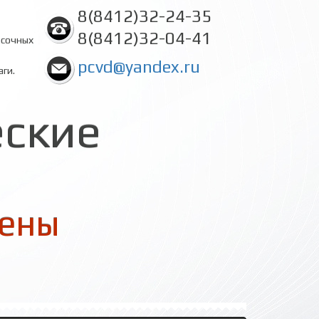
8(8412)32-24-35
8(8412)32-04-41
асочных
pcvd@yandex.ru
аги.
еские
цены