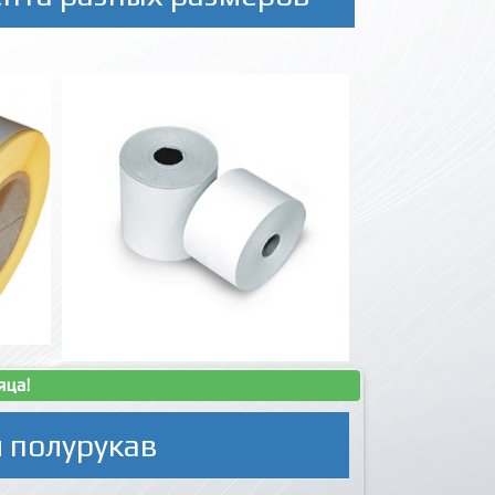
яца!
 полурукав