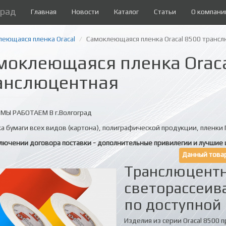
град
Главная
Новости
Каталог
Статьи
О компани
еющаяся пленка Oracal
Самоклеющаяся пленка Oracal 8500 транс
моклеющаяся пленка Oraca
анслюцентная
МЫ РАБОТАЕМ В г.Волгоград
а бумаги всех видов (картона), полиграфической продукции, пленки П
лючении договора поставки - дополнительные привилегии и лучшие 
Данный товар
Транслюцентн
светорассеив
по доступной 
Изделия из серии Oracal 8500 