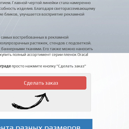
тием. Главной чертой линейки стала намеренно
обность изделия. Благодаря светорассеивающему
е бликов, улучшается восприятие рекламной
з самых востребованных в рекламной
полупрозрачных растяжек, стендов с подсветкой.
с баннерными тканями. Его также можно наносить
купить полный ассортимент серии пленок Oracal
ограде
просто нажмите кнопку "Сделать заказ"
Сделать заказ
ента разных размеров