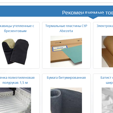
Рекомендуемые то
кавицы утепленные с
Термальные пластины CtP
Электрока
брезентовым
Abezeta
енка полиэтиленовая
Бумага битумированная
Батист 
полурукав 1,5 м
шири