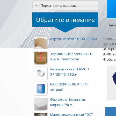
Перчатки и рукавицы
Обратите внимание
Нали
промышл
Картон переплетный 1,5 мм
Одним и
на акри
Термальные пластины CtP
8500 и 
AGFA Thermostar
Чтобы з
Чековая лента ТЕРМО 1-
57*30*12 (280р/
РАСТВОРИТЕЛЬ Р-5 (10
литров)
Фланель отбеленная,
ширина 75см,
Марля медицинская ГОСТ