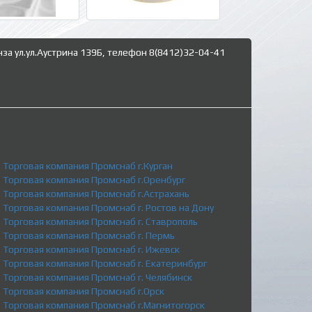
нза ул.ул.Аустрина 139Б, телефон 8(8412)32-04-41
Торговая компания Промснаб г.Курган
Торговая компания Промснаб г.Оренбург
Торговая компания Промснаб г.Астрахань
Торговая компания Промснаб г. Ростов на Дону
Торговая компания Промснаб г. Ставрополь
Торговая компания Промснаб г. Пермь
Торговая компания Промснаб г. Ижевск
Торговая компания Промснаб г. Екатеринбург
Торговая компания Промснаб г. Челябинск
Торговая компания Промснаб г.Орск
Торговая компания Промснаб г.Магнитогорск