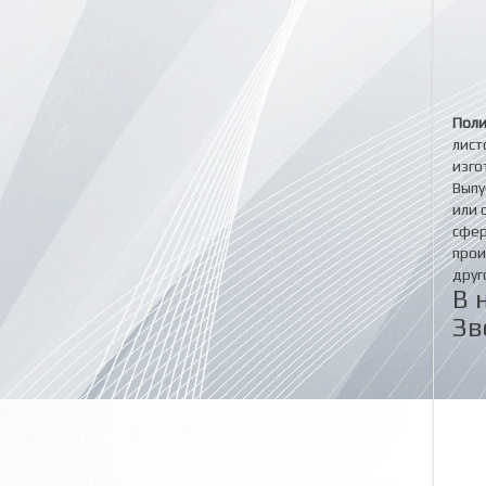
Поли
лист
изго
Выпу
или 
сфер
прои
друг
В 
Зв