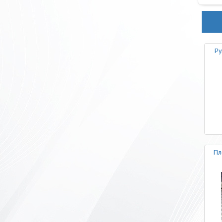
Ру
Пл