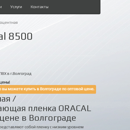
и
Услуги
Контакты
люцентная
l 8500
ВХ в г.Волгоград
цены!
 вы можете купить в Волгограде по оптовой цене.
ая /
ающая пленка ORACAL
цене в Волгограде
представляют собой пленку с низким уровнем