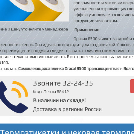
прозрачности и матовым покры
уменьшенная отражающая спос
эффекту исключается появлени
продукции человеком.
чие и цену уточняйте у менеджера
Применение
Оракал 8500 является одной и
енности пленок. Она идеально подходит для создания лайтбоксов, 
з преимуществ продукта следует назвать отличную совместимость 
ловое стекло и пластиковые листы. В интернет-магазине вы сможете 
8100.
а закзать
Самоклеющаяся пленка Oracal 8500 транслюцентная
в
Волг
Звоните 32-24-35
Код г.Пензы 88412
В наличии на складе!
Доставка в регионы России
Термоэтикетки и чековая термол