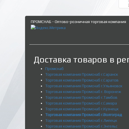
ПРОМСНАБ - Оптово-розничная торговая компания
Доставка товаров в ре
Промснаб
Торговая компания Промснаб г.Саранск
Торговая компания Промснаб г.Саратов
Торговая компания Промснаб г.Ульяновск
Торговая компания Промснаб г. Воронеж
Торговая компания Промснаб г.Тамбов
Торговая компания Промснаб г.Самара
Торговая компания Промснаб г.Кузнецк
Торговая компания Промснаб г.Волгоград
Торговая компания Промснаб г.Липецк
Торговая компания Промснаб г.Энгельс