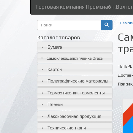
Торговая компания Промснаб г.Волго
Форма
Самокл
поиска
Са
Поиск
Каталог товаров
тр
Бумага
Самоклеющаяся пленка Oracal
ТЕПЕРЬ 
Картон
Доставк
Полиграфические материалы
При зак
Термоэтикетки, термоленты
Плёнки
Лакокрасочная продукция
Технические ткани