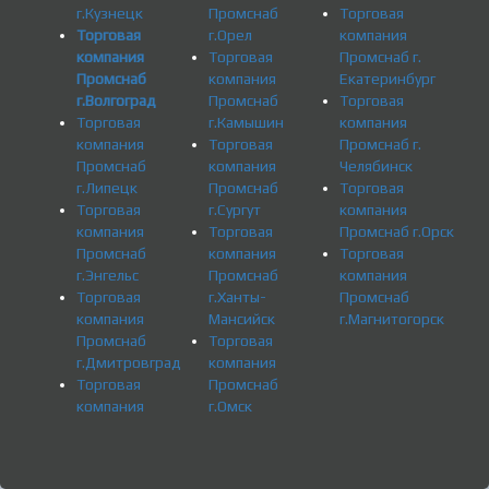
г.Кузнецк
Промснаб
Торговая
Торговая
г.Орел
компания
компания
Торговая
Промснаб г.
Промснаб
компания
Екатеринбург
г.Волгоград
Промснаб
Торговая
Торговая
г.Камышин
компания
компания
Торговая
Промснаб г.
Промснаб
компания
Челябинск
г.Липецк
Промснаб
Торговая
Торговая
г.Сургут
компания
компания
Торговая
Промснаб г.Орск
Промснаб
компания
Торговая
г.Энгельс
Промснаб
компания
Торговая
г.Ханты-
Промснаб
компания
Мансийск
г.Магнитогорск
Промснаб
Торговая
г.Дмитровград
компания
Торговая
Промснаб
компания
г.Омск