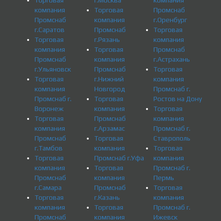
Торговая
г.Москва
компания
компания
Торговая
Промснаб
Промснаб
компания
г.Оренбург
г.Саратов
Промснаб
Торговая
Торговая
г.Рязань
компания
компания
Торговая
Промснаб
Промснаб
компания
г.Астрахань
г.Ульяновск
Промснаб
Торговая
Торговая
г.Нижний
компания
компания
Новгород
Промснаб г.
Промснаб г.
Торговая
Ростов на Дону
Воронеж
компания
Торговая
Торговая
Промснаб
компания
компания
г.Арзамас
Промснаб г.
Промснаб
Торговая
Ставрополь
г.Тамбов
компания
Торговая
Торговая
Промснаб г.Уфа
компания
компания
Торговая
Промснаб г.
Промснаб
компания
Пермь
г.Самара
Промснаб
Торговая
Торговая
г.Казань
компания
компания
Торговая
Промснаб г.
Промснаб
компания
Ижевск