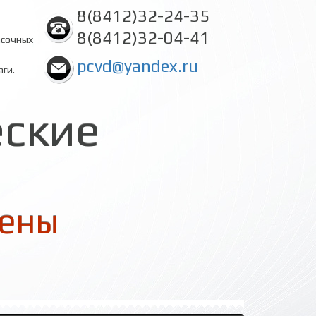
8(8412)32-24-35
8(8412)32-04-41
асочных
pcvd@yandex.ru
аги.
еские