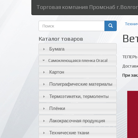
Торговая компания Промснаб г.Волго
Форма
Техни
поиска
Ве
Поиск
Каталог товаров
Бумага
ТЕПЕРЬ 
Самоклеющаяся пленка Oracal
Доставк
Картон
При зак
Полиграфические материалы
Термоэтикетки, термоленты
Плёнки
Лакокрасочная продукция
Технические ткани