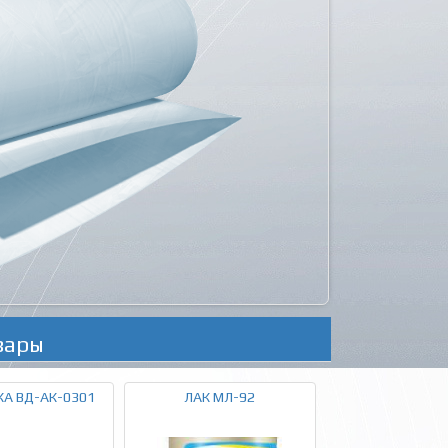
вары
КА ВД-АК-0301
ЛАК МЛ-92