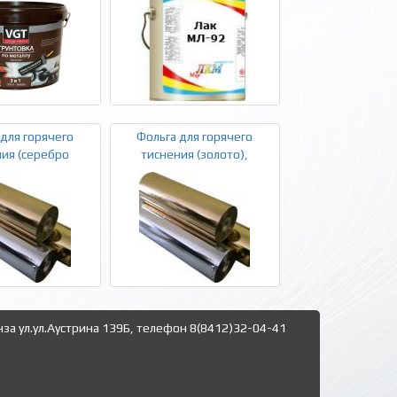
 для горячего
Фольга для горячего
ия (серебро
тиснения (золото),
нза ул.ул.Аустрина 139Б, телефон 8(8412)32-04-41