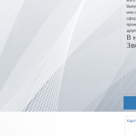
Выпу
или 
сфер
прои
друг
В 
Зв
Карт