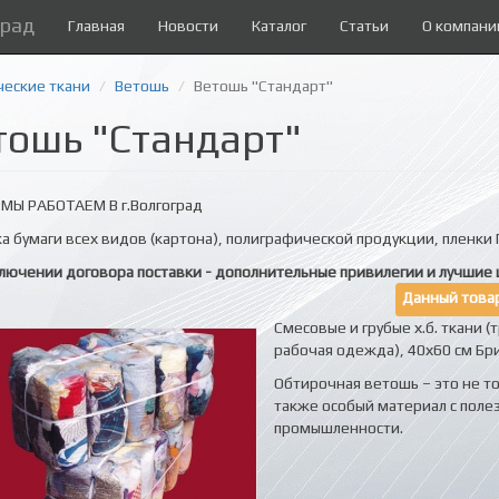
град
Главная
Новости
Каталог
Статьи
О компани
ческие ткани
Ветошь
Ветошь "Стандарт"
тошь "Стандарт"
МЫ РАБОТАЕМ В г.Волгоград
а бумаги всех видов (картона), полиграфической продукции, пленки П
лючении договора поставки - дополнительные привилегии и лучшие 
Данный товар
Смесовые и грубые х.б. ткани 
рабочая одежда), 40х60 см Бри
Обтирочная ветошь – это не т
также особый материал с поле
промышленности.