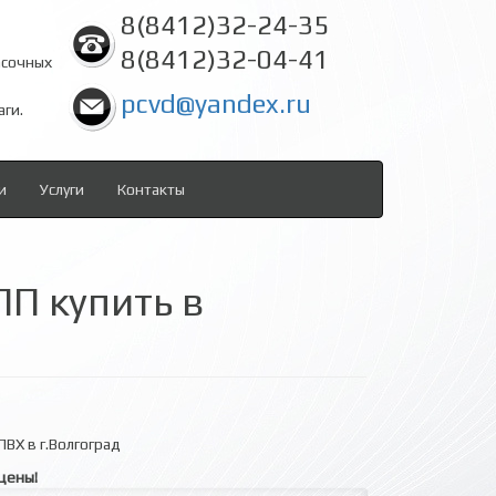
8(8412)32-24-35
8(8412)32-04-41
асочных
pcvd@yandex.ru
аги.
и
Услуги
Контакты
П купить в
ВХ в г.Волгоград
цены!