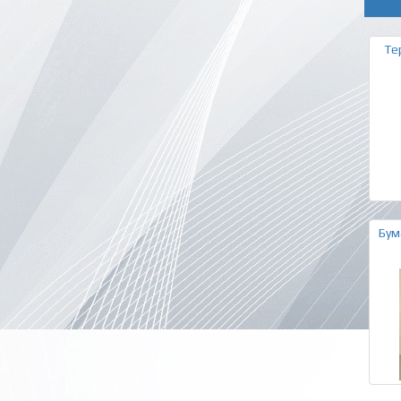
Те
Бум