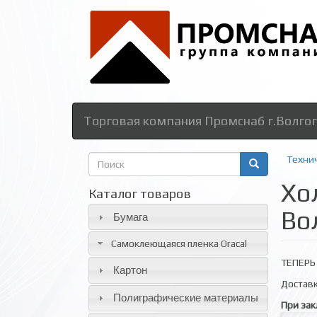
Торговая компания Промснаб г.Волго
Форма
Техни
поиска
Хо
Поиск
Каталог товаров
Во
Бумага
Самоклеющаяся пленка Oracal
ТЕПЕРЬ 
Картон
Доставк
Полиграфические материалы
При зак