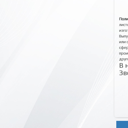
Поли
лист
изго
Выпу
или 
сфер
прои
друг
В 
Зв