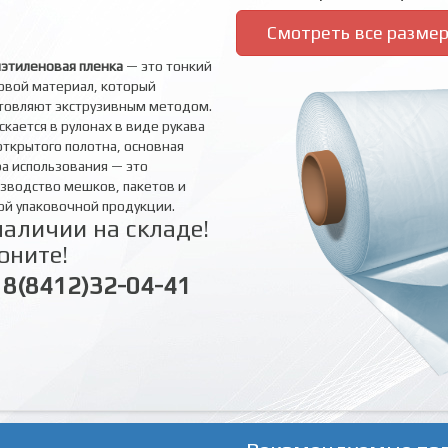
Смотреть все разме
этиленовая пленка
— это тонкий
овой материал, который
товляют экструзивным методом.
скается в рулонах в виде рукава
открытого полотна, основная
а использования — это
зводство мешков, пакетов и
ой упаковочной продукции.
наличии на складе!
оните!
8(8412)32-04-41