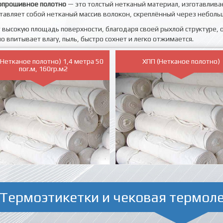
опрошивное полотно
— это толстый нетканый материал, изготавлива
тавляет собой нетканый массив волокон, скреплённый через небол
 высокую площадь поверхности, благодаря своей рыхлой структуре, 
 впитывает влагу, пыль, быстро сохнет и легко отжимается.
(Нетканое полотно) 1,4 метра 50
ХПП (Нетканое полотно)
пог.м, 160гр.м2
Термоэтикетки и чековая термол