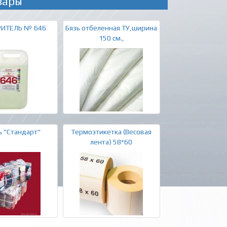
вары
РИТЕЛЬ № 646
Бязь отбеленная ТУ,ширина
150 см.,
 "Стандарт"
Термоэтикетка (Весовая
лента) 58*60