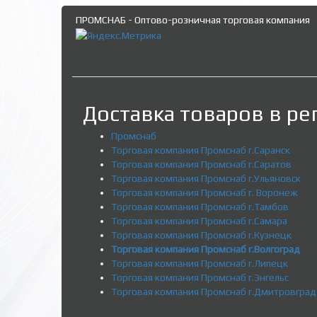
ПРОМСНАБ - Оптово-розничная торговая компания
Доставка товаров в ре
Промснаб
Торговая компания Промснаб г.Саранск
Торговая компания Промснаб г.Саратов
Торговая компания Промснаб г.Ульяновск
Торговая компания Промснаб г. Воронеж
Торговая компания Промснаб г.Тамбов
Торговая компания Промснаб г.Самара
Торговая компания Промснаб г.Кузнецк
Торговая компания Промснаб г.Волгоград
Торговая компания Промснаб г.Липецк
Торговая компания Промснаб г.Энгельс
Торговая компания Промснаб г.Дмитровград