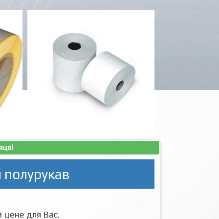
яца!
 полурукав
 цене для Вас.