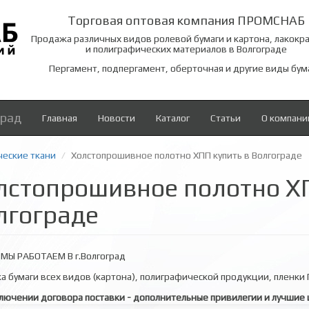
Торговая оптовая компания ПРОМСНАБ
Продажа различных видов ролевой бумаги и картона, лакокр
и полиграфических материалов в Волгограде
Пергамент, подпергамент, оберточная и другие виды бум
град
Главная
Новости
Каталог
Статьи
О компани
ческие ткани
Холстопрошивное полотно ХПП купить в Волгограде
лстопрошивное полотно ХП
лгограде
МЫ РАБОТАЕМ В г.Волгоград
а бумаги всех видов (картона), полиграфической продукции, пленки П
лючении договора поставки - дополнительные привилегии и лучшие 