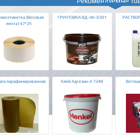
Рекомендуемые то
рмоэтикетка (Весовая
ГРУНТОВКА ВД-АК-0301
РАСТВО
лента) 47*25
ага парафинированная
Клей Адгезин А 7248
Ветошь