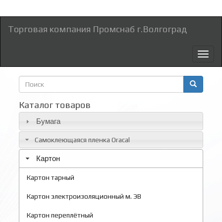
Торговая компания Промснаб г.Волгоград
Toggl
naviga
Форма
поиска
Поиск
Каталог товаров
Бумага
Самоклеющаяся пленка Oracal
Картон
Картон тарный
Картон электроизоляционный м. ЭВ
Картон переплётный