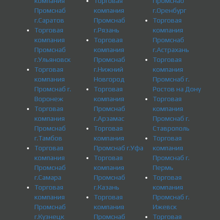
компания
Торговая
Промснаб
Промснаб
компания
г.Оренбург
г.Саратов
Промснаб
Торговая
Торговая
г.Рязань
компания
компания
Торговая
Промснаб
Промснаб
компания
г.Астрахань
г.Ульяновск
Промснаб
Торговая
Торговая
г.Нижний
компания
компания
Новгород
Промснаб г.
Промснаб г.
Торговая
Ростов на Дону
Воронеж
компания
Торговая
Торговая
Промснаб
компания
компания
г.Арзамас
Промснаб г.
Промснаб
Торговая
Ставрополь
г.Тамбов
компания
Торговая
Торговая
Промснаб г.Уфа
компания
компания
Торговая
Промснаб г.
Промснаб
компания
Пермь
г.Самара
Промснаб
Торговая
Торговая
г.Казань
компания
компания
Торговая
Промснаб г.
Промснаб
компания
Ижевск
г.Кузнецк
Промснаб
Торговая